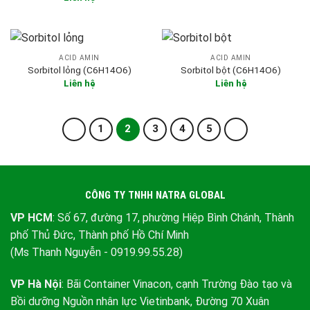
ACID AMIN
ACID AMIN
Sorbitol lỏng (C6H14O6)
Sorbitol bột (C6H14O6)
Liên hệ
Liên hệ
1
2
3
4
5
CÔNG TY TNHH NATRA GLOBAL
VP HCM
: Số 67, đường 17, phường Hiệp Bình Chánh, Thành
phố Thủ Đức, Thành phố Hồ Chí Minh
(Ms Thanh Nguyễn - 0919.99.55.28)
VP Hà Nội
: Bãi Container Vinacon, cạnh Trường Đào tạo và
Bồi dưỡng Nguồn nhân lực Vietinbank, Đường 70 Xuân