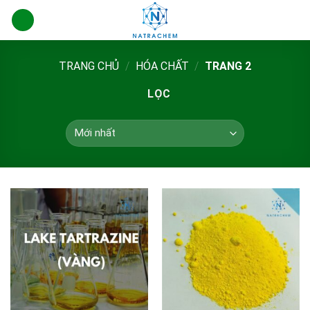
Skip
to
content
TRANG CHỦ
/
HÓA CHẤT
/
TRANG 2
LỌC