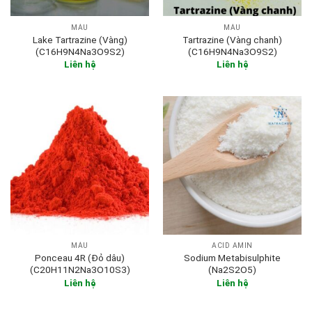
MÀU
MÀU
Lake Tartrazine (Vàng)
Tartrazine (Vàng chanh)
(C16H9N4Na3O9S2)
(C16H9N4Na3O9S2)
Liên hệ
Liên hệ
MÀU
ACID AMIN
Ponceau 4R (Đỏ dâu)
Sodium Metabisulphite
(C20H11N2Na3O10S3)
(Na2S2O5)
Liên hệ
Liên hệ