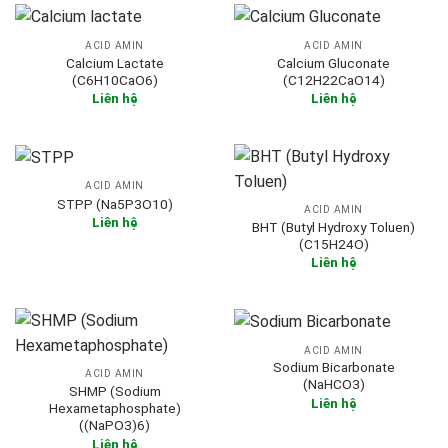
ACID AMIN
ACID AMIN
Calcium Lactate
Calcium Gluconate
(C6H10CaO6)
(C12H22CaO14)
Liên hệ
Liên hệ
ACID AMIN
STPP (Na5P3O10)
ACID AMIN
Liên hệ
BHT (Butyl Hydroxy Toluen)
(C15H24O)
Liên hệ
ACID AMIN
Sodium Bicarbonate
ACID AMIN
(NaHCO3)
SHMP (Sodium
Liên hệ
Hexametaphosphate)
((NaPO3)6)
Liên hệ