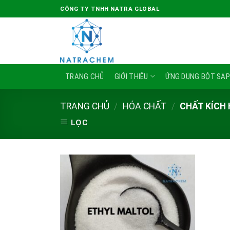
Skip
CÔNG TY TNHH NATRA GLOBAL
to
content
TRANG CHỦ
GIỚI THIỆU
ỨNG DỤNG BỘT SA
TRANG CHỦ
/
HÓA CHẤT
/
CHẤT KÍCH
LỌC