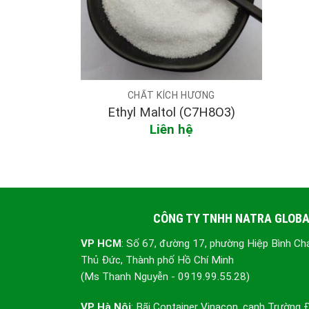
CHẤT KÍCH HƯƠNG
Ethyl Maltol (C7H8O3)
Liên hệ
CÔNG TY TNHH NATRA GLOB
VP HCM
: Số 67, đường 17, phường Hiệp Bình Ch
Thủ Đức, Thành phố Hồ Chí Minh
(Ms Thanh Nguyễn - 0919.99.55.28)
VP Hà Nội
: Bãi Container Vinacon, cạnh Trường 