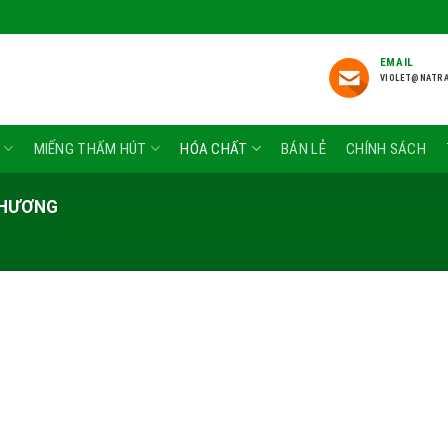
EMAIL
VIOLET@NATR
P
MIẾNG THẤM HÚT
HÓA CHẤT
BÁN LẺ
CHÍNH SÁCH
 HƯƠNG