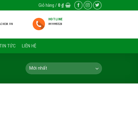
Giỏ hàng /
0
₫
HOTLINE
ACHEM.VN
0919995528
TIN TỨC
LIÊN HỆ