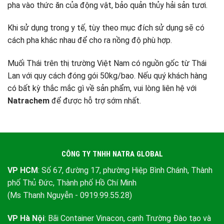
pha vào thức ăn của động vật, bảo quản thủy hải sản tươi.
Khi sử dụng trong y tế, tùy theo mục đích sử dụng sẽ có
cách pha khác nhau để cho ra nồng độ phù hợp.
Muối Thái trên thị trường Việt Nam có nguồn gốc từ Thái
Lan với quy cách đóng gói 50kg/bao. Nếu quý khách hàng
có bất kỳ thắc mắc gì về sản phẩm, vui lòng liên hệ với
Natrachem
để được hỗ trợ sớm nhất.
CÔNG TY TNHH NATRA GLOBAL
VP HCM
: Số 67, đường 17, phường Hiệp Bình Chánh, Thành
phố Thủ Đức, Thành phố Hồ Chí Minh
(Ms Thanh Nguyễn - 0919.99.55.28)
VP Hà Nội
: Bãi Container Vinacon, cạnh Trường Đào tạo và